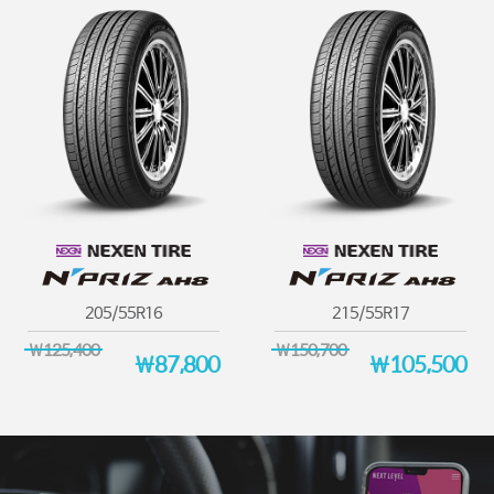
205/55R16
215/55R17
￦125,400
￦150,700
￦87,800
￦105,500